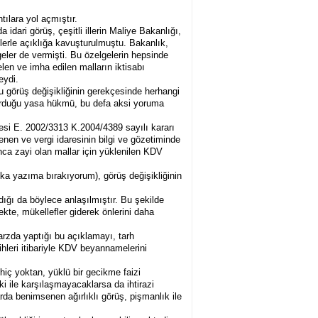
tılara yol açmıştır.
idari görüş, çeşitli illerin Maliye Bakanlığı,
gelerle açıklığa kavuşturulmuştu. Bakanlık,
eler de vermişti. Bu özelgelerin hepsinde
en ve imha edilen malların iktisabı
eydi.
 görüş değişikliğinin gerekçesinde herhangi
uşturduğu yasa hükmü, bu defa aksi yoruma
esi E. 2002/3313 K.2004/4389 sayılı kararı
rlenen ve vergi idaresinin bilgi ve gözetiminde
nca zayi olan mallar için yüklenilen KDV
a yazıma bırakıyorum), görüş değişikliğinin
ğı da böylece anlaşılmıştır. Bu şekilde
ekte, mükellefler giderek önlerini daha
tarzda yaptığı bu açıklamayı, tarh
leri itibariyle KDV beyannamelerini
iç yoktan, yüklü bir gecikme faizi
ki ile karşılaşmayacaklarsa da ihtirazi
rda benimsenen ağırlıklı görüş, pişmanlık ile