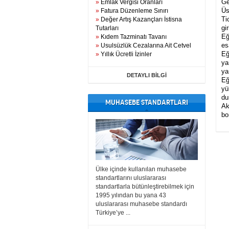
Ge
»
Emlak Vergisi Oranları
Üs
»
Fatura Düzenleme Sınırı
Ti
»
Değer Artış Kazançları İstisna
gi
Tutarları
Eğ
»
Kıdem Tazminatı Tavanı
es
»
Usulsüzlük Cezalarına Ait Cetvel
Eğ
»
Yıllık Ücretli İzinler
ya
ya
DETAYLI BİLGİ
Eğ
yü
du
MUHASEBE STANDARTLARI
Ak
bo
Ülke içinde kullanılan muhasebe
standartlarını uluslararası
standartlarla bütünleştirebilmek için
1995 yılından bu yana 43
uluslararası muhasebe standardı
Türkiye’ye ...