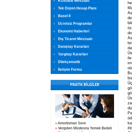
KOSGEB Mevzuatı
he
Ma
Tek Düzen Hesap Planı
As
Basel II
de
bi
Ücretsiz Programlar
öz
Ekonomi Haberleri
do
As
Dış Ticaret Mevzuatı
bi
Danıştay Kararları
da
Üs
Yargıtay Kararları
il
Dilekçematik
im
ol
İletişim Formu
Bu
bi
Üç
PRATİK BİLGİLER
gö
gö
Üs
za
dü
Pe
öd
ka
»
Amortisman Sınırı
ih
»
Vergiden Müstesna Yemek Bedeli