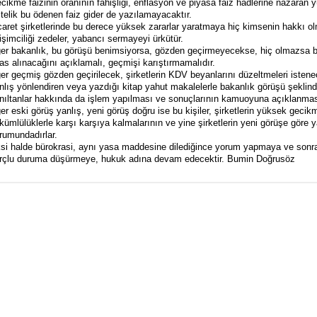
cikme faizinin oranının fahişliği, enflasyon ve piyasa faiz hadlerine nazaran y
telik bu ödenen faiz gider de yazılamayacaktır.
caret şirketlerinde bu derece yüksek zararlar yaratmaya hiç kimsenin hakkı o
rişimciliği zedeler, yabancı sermayeyi ürkütür.
er bakanlık, bu görüşü benimsiyorsa, gözden geçirmeyecekse, hiç olmazsa 
as alınacağını açıklamalı, geçmişi karıştırmamalıdır.
er geçmiş gözden geçirilecek, şirketlerin KDV beyanlarını düzeltmeleri isten
nlış yönlendiren veya yazdığı kitap yahut makalelerle bakanlık görüşü şeklind
nıltanlar hakkında da işlem yapılması ve sonuçlarının kamuoyuna açıklanmas
er eski görüş yanlış, yeni görüş doğru ise bu kişiler, şirketlerin yüksek gecik
kümlülüklerle karşı karşıya kalmalarının ve yine şirketlerin yeni görüşe göre 
rumundadırlar.
si halde bürokrasi, aynı yasa maddesine dilediğince yorum yapmaya ve sonra 
rçlu duruma düşürmeye, hukuk adına devam edecektir. Bumin Doğrusöz