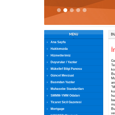
MENU
DU
Ana Sayfa
İ
Hakkımızda
Hizmetlerimiz
Ge
Duyurular / Yazılar
Te
Mükellef Bilgi Panosu
ko
Bu
Güncel Mevzuat
Ma
Basından Yazılar
an
"M
Muhasebe Standartları
ku
SMMM-YMM Odaları
hu
ba
Ticaret Sicil Gazetesi
ma
Bu
Mortgage
ve