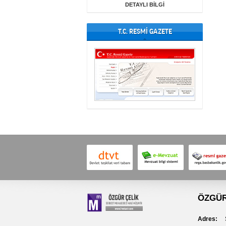
DETAYLI BİLGİ
T.C. RESMİ GAZETE
ÖZGÜR
Adres:
Se