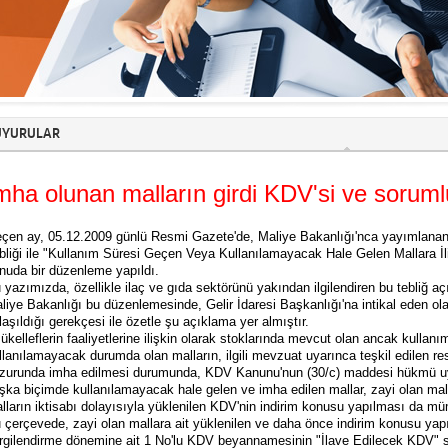
YURULAR
mha olunan malların girdi KDV'si ve soruml
çen ay, 05.12.2009 günlü Resmi Gazete'de, Maliye Bakanlığı'nca yayımlanan 
bliği ile "Kullanım Süresi Geçen Veya Kullanılamayacak Hale Gelen Mallara İl
nuda bir düzenleme yapıldı.
 yazımızda, özellikle ilaç ve gıda sektörünü yakından ilgilendiren bu tebliğ aç
liye Bakanlığı bu düzenlemesinde, Gelir İdaresi Başkanlığı'na intikal eden 
laşıldığı gerekçesi ile özetle şu açıklama yer almıştır.
ükelleflerin faaliyetlerine ilişkin olarak stoklarında mevcut olan ancak kulla
llanılamayacak durumda olan malların, ilgili mevzuat uyarınca teşkil edilen 
zurunda imha edilmesi durumunda, KDV Kanunu'nun (30/c) maddesi hükmü uya
şka biçimde kullanılamayacak hale gelen ve imha edilen mallar, zayi olan ma
lların iktisabı dolayısıyla yüklenilen KDV'nin indirim konusu yapılması da 
 çerçevede, zayi olan mallara ait yüklenilen ve daha önce indirim konusu yap
rgilendirme dönemine ait 1 No'lu KDV beyannamesinin "İlave Edilecek KDV" sat