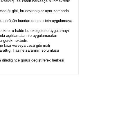
üksekliği ise zaten herkesçe bilinmektedir.
lmadığı gibi, bu davranışlar aynı zamanda
bu görüşün bundan sonrası için uygulamaya
ecekse, o halde bu özelgelerle uygulamayı
eki açıklamaları ile uygulamacıları
ı gerekmektedir.
me faizi ve/veya ceza gibi mali
yarattığı Hazine zararının sorumlusu
dilediğince görüş değiştirerek herkesi