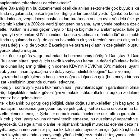
saplarından çıkarılması gerekmektedir."
liye Bakanlığı'nın bu düzenlemesi özellikle anılan sektörlerde çok büyük sıkın
lında uygulamada, bakanlığın belirttiği gibi bir tereddüt yoktu. Çünkü bu konuda 
fterdarlıkları, vergi dairesi başkanlıkları tarafından verilen aynı yöndeki özel
ldiğimiz kadarıyla 2002'de verdiği görüşten bu yana, aynı yönde başkaca özelg
etle, "Kullanım süresi geçen veya bir başka biçimde kullanılamayacak hale gel
layısıyla yüklenilen KDV'nin indirim konusu yapılması mümkündür" denilmekt
lında uygulamada değil de galiba bakanlıkta oluşan tereddüt sonucu oluşan bu
r yasa değişikliği de yoktur. Bakanlığın ve taşra teşkilatının özelgelerini ol
yanak oluşturmuştur.
telik önceki görüş yargı tarafından da benimsenmiş görüştü. Danıştay 9. Dair
e "kullanım süresi geçtiği için takdir komisyonu kararı ile değeri (0) olarak beli
ha olunan ilaçların girdileri için ödenen KDV'nin KDVK'nın 30/c maddesi uyarı
arak yorumlanamayacağına ve dolayısıyla indirilebileceğine" karar vermişti.
 yazımda bu görüşlerden hangisinin doğru olduğundan çok (bu konuyu bir başk
zzat kendisinin üzerinde durmak istiyorum.
-beş yıl sonra aynı yasa hükmünün nasıl yorumlanacağının garantisinin olmadı
rüş değişiklikleri hukuk güvenliğini ve hukuki istikrar ilkelerini açıkça zedelem
remez hale gelmektedir.
telik bakanlık bu görüş değişikliğini, daha doğrusu mükellefler için bağlayıcı 
manaşımı süresince geri götürmüş ve pek çok şirketten daha önceki imha tarih
zeltmelerini istemiştir. Şirketler de bu konuda incelenme riski altına girmiştir.
k çok şirket, yargı yoluna gitmeyi tercih etmezse, bu düzeltmeyi yapacak ve h
eyecektir. Özelge almış olanlar ile pişmanlık talepli müracaat edenler ceza ris
yıtla beyanname verenler pişmanlık talep edemeyecekleri için (çünkü içtihatla
tirazi kaydın bir arada olamayacağı yönündedir) ceza riski de taşıyacaklardır.