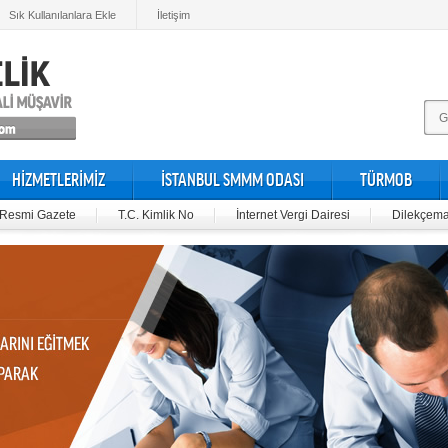
Sık Kullanılanlara Ekle
İletişim
HİZMETLERİMİZ
İSTANBUL SMMM ODASI
TÜRMOB
Resmi Gazete
T.C. Kimlik No
İnternet Vergi Dairesi
Dilekçema