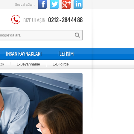
Sosyal ağlar :
0212 - 284 44 88
BİZE ULAŞIN :
İNSAN KAYNAKLARI
İLETİŞİM
tik
E-Beyanname
E-Bildirge