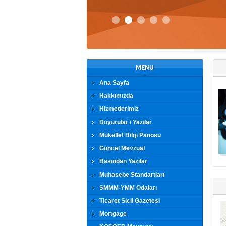
MENU
Ana Sayfa
Hakkımızda
Hizmetlerimiz
Duyurular / Yazılar
Mükellef Bilgi Panosu
Güncel Mevzuat
Basından Yazılar
Muhasebe Standartları
SMMM-YMM Odaları
Ticaret Sicil Gazetesi
Mortgage