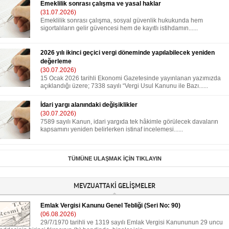
Emeklilik sonrası çalışma ve yasal haklar
(31.07.2026)
Emeklilik sonrası çalışma, sosyal güvenlik hukukunda hem
sigortalıların gelir güvencesi hem de kayıtlı istihdamın......
2026 yılı ikinci geçici vergi döneminde yapılabilecek yeniden
değerleme
(30.07.2026)
15 Ocak 2026 tarihli Ekonomi Gazetesinde yayınlanan yazımızda
açıklandığı üzere; 7338 sayılı “Vergi Usul Kanunu ile Bazı......
İdari yargı alanındaki değişiklikler
(30.07.2026)
7589 sayılı Kanun, idari yargıda tek hâkimle görülecek davaların
kapsamını yeniden belirlerken istinaf incelemesi......
TÜMÜNE ULAŞMAK İÇİN TIKLAYIN
MEVZUATTAKİ GELİŞMELER
Emlak Vergisi Kanunu Genel Tebliği (Seri No: 90)
(06.08.2026)
29/7/1970 tarihli ve 1319 sayılı Emlak Vergisi Kanununun 29 uncu