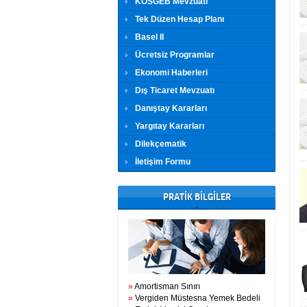
KOSGEB Mevzuatı
Tek Düzen Hesap Planı
Basel II
Ücretsiz Programlar
Ekonomi Haberleri
Dış Ticaret Mevzuatı
Danıştay Kararları
Yargıtay Kararları
Dilekçematik
İletişim Formu
PRATİK BİLGİLER
»
Amortisman Sınırı
»
Vergiden Müstesna Yemek Bedeli