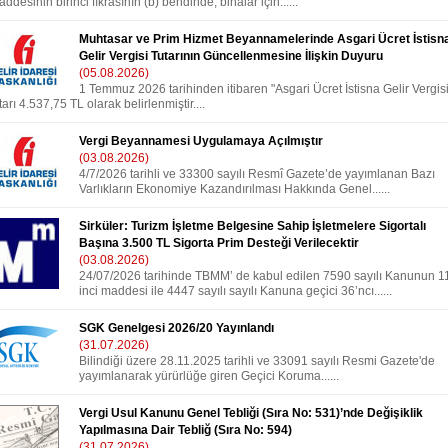
ddesinin birinci fıkrasının (b) bendinde, binalar için......
Muhtasar ve Prim Hizmet Beyannamelerinde Asgari Ücret İstisn
Gelir Vergisi Tutarının Güncellenmesine İlişkin Duyuru
(05.08.2026)
1 Temmuz 2026 tarihinden itibaren "Asgari Ücret İstisna Gelir Vergisi
tarı 4.537,75 TL olarak belirlenmiştir....
Vergi Beyannamesi Uygulamaya Açılmıştır
(03.08.2026)
4/7/2026 tarihli ve 33300 sayılı Resmî Gazete’de yayımlanan Bazı
Varlıkların Ekonomiye Kazandırılması Hakkında Genel......
Sirküler: Turizm İşletme Belgesine Sahip İşletmelere Sigortalı
Başına 3.500 TL Sigorta Prim Desteği Verilecektir
(03.08.2026)
24/07/2026 tarihinde TBMM’ de kabul edilen 7590 sayılı Kanunun 1
inci maddesi ile 4447 sayılı sayılı Kanuna geçici 36’ncı......
SGK Genelgesi 2026/20 Yayınlandı
(31.07.2026)
Bilindiği üzere 28.11.2025 tarihli ve 33091 sayılı Resmi Gazete'de
yayımlanarak yürürlüğe giren Geçici Koruma......
Vergi Usul Kanunu Genel Tebliği (Sıra No: 531)’nde Değişiklik
Yapılmasına Dair Tebliğ (Sıra No: 594)
(31.07.2026)