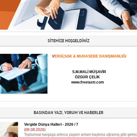
SİTEMİZE HOŞGELDİNİZ
V
ERGİ,SGK & MUHASEBE DANIŞMANLIĞI
S.M.MALİ MÜŞAVİR
ÖZGÜR ÇELİK
www.freetaxtr.com
BASINDAN YAZI, YORUM VE HABERLER
Vergide Dünya Halleri - 2026 / 7
(06.08.2026)
Toplumsal kargaşa artınca yaşam anlam kaybına uğramış gibi geliy