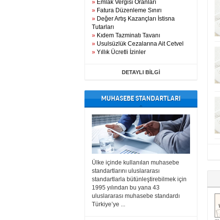
»
Emlak Vergisi Oranları
»
Fatura Düzenleme Sınırı
»
Değer Artış Kazançları İstisna
Tutarları
»
Kıdem Tazminatı Tavanı
»
Usulsüzlük Cezalarına Ait Cetvel
»
Yıllık Ücretli İzinler
DETAYLI BİLGİ
MUHASEBE STANDARTLARI
Ülke içinde kullanılan muhasebe
standartlarını uluslararası
standartlarla bütünleştirebilmek için
1995 yılından bu yana 43
uluslararası muhasebe standardı
Türkiye’ye ...