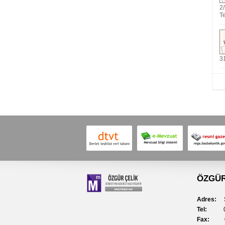
2
Te
3
ÖZGÜR
Adres:
Se
Tel:
Fax: