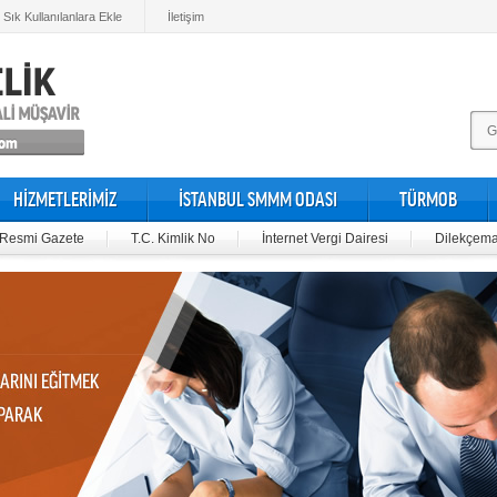
Sık Kullanılanlara Ekle
İletişim
HİZMETLERİMİZ
İSTANBUL SMMM ODASI
TÜRMOB
Resmi Gazete
T.C. Kimlik No
İnternet Vergi Dairesi
Dilekçema