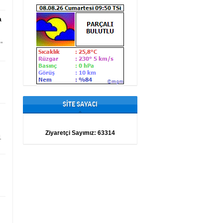
a
"
SİTE SAYACI
Ziyaretçi Sayımız:
63314
1