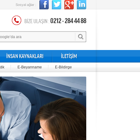
Sosyal ağlar :
0212 - 284 44 88
BİZE ULAŞIN :
İNSAN KAYNAKLARI
İLETİŞİM
tik
E-Beyanname
E-Bildirge