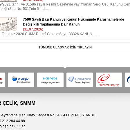
/9/2021 tarihli ve 31586 sayılı Resmî Gazete’de yayımlanan Vergi Usul Kanunu Gen
bliği (Sıra No: 531)’nin 5 inci......
7590 Sayılı Bazı Kanun ve Kanun Hükmünde Kararnamelerde
Değişiklik Yapılmasına Dair Kanun
(31.07.2026)
1 Temmuz 2026 CUMA Resmî Gazete Sayı : 33326 KANUN ......
TÜMÜNE ULAŞMAK İÇİN TIKLAYIN
 ÇELİK
, SMMM
yrantepe Mah. Nato Caddesi No:34/2 4.LEVENT İSTANBUL
0 212 284 44 88
0 212 284 44 89