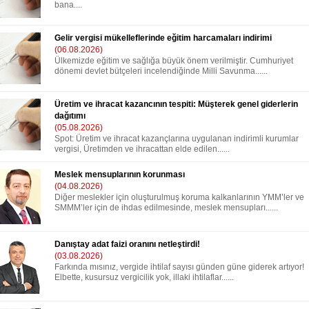
bana....
Gelir vergisi mükelleflerinde eğitim harcamaları indirimi
(06.08.2026)
Ülkemizde eğitim ve sağlığa büyük önem verilmiştir. Cumhuriyet
dönemi devlet bütçeleri incelendiğinde Milli Savunma......
Üretim ve ihracat kazancının tespiti: Müşterek genel giderlerin
dağıtımı
(05.08.2026)
Spot: Üretim ve ihracat kazançlarına uygulanan indirimli kurumlar
vergisi, Üretimden ve ihracattan elde edilen......
Meslek mensuplarının korunması
(04.08.2026)
Diğer meslekler için oluşturulmuş koruma kalkanlarının YMM’ler ve
SMMM’ler için de ihdas edilmesinde, meslek mensupları......
Danıştay adat faizi oranını netleştirdi!
(03.08.2026)
Farkında mısınız, vergide ihtilaf sayısı günden güne giderek artıyor!
Elbette, kusursuz vergicilik yok, illaki ihtilaflar......